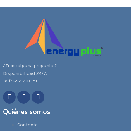
¿Tiene alguna pregunta ?
Disponibilidad 24/7.
Telf.: 692 210 151
W
F
Y
h
a
o
a
c
u
Quiénes somos
t
e
t
s
b
u
Contacto
a
o
b