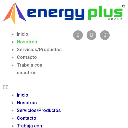
Ir
al
contenido
W
F
Y
Menu
Inicio
h
a
o
Nosotros
a
c
u
t
e
t
Servicios/Productos
s
b
u
a
o
b
Contacto
p
o
e
Trabaja con
p
k
nosotros
Inicio
Nosotros
Servicios/Productos
Contacto
Trabaja con